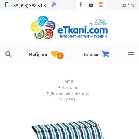
ua
/
ru
+38(098) 388 31 81
Вибране
Кошик
0
Ме
Home
Каталог
домашній текстиль
12551