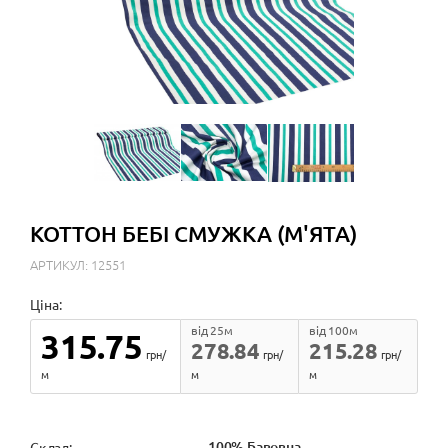
КОТТОН БЕБІ СМУЖКА (М'ЯТА)
АРТИКУЛ: 12551
Ціна:
від 25м
від 100м
315.75
278.84
215.28
грн/
грн/
грн/
м
м
м
100% Бавовна
Cклад: