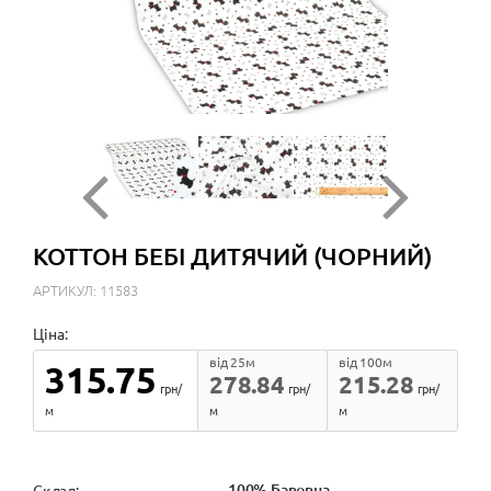
КОТТОН БЕБІ ДИТЯЧИЙ (ЧОРНИЙ)
АРТИКУЛ: 11583
Ціна:
від 25м
від 100м
315.75
278.84
215.28
грн/
грн/
грн/
м
м
м
100% Бавовна
Cклад: