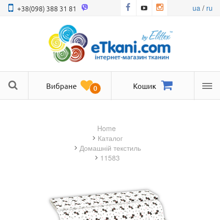
ua
/
ru
+38(098) 388 31 81
Вибране
Кошик
0
Ме
Home
Каталог
домашній текстиль
11583