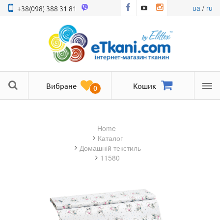
ua
/
ru
+38(098) 388 31 81
Вибране
Кошик
0
Ме
Home
Каталог
домашній текстиль
11580