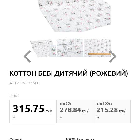
КОТТОН БЕБІ ДИТЯЧИЙ (РОЖЕВИЙ)
АРТИКУЛ: 11580
Ціна:
від 25м
від 100м
315.75
278.84
215.28
грн/
грн/
грн/
м
м
м
100% Бавовна
Cклад: