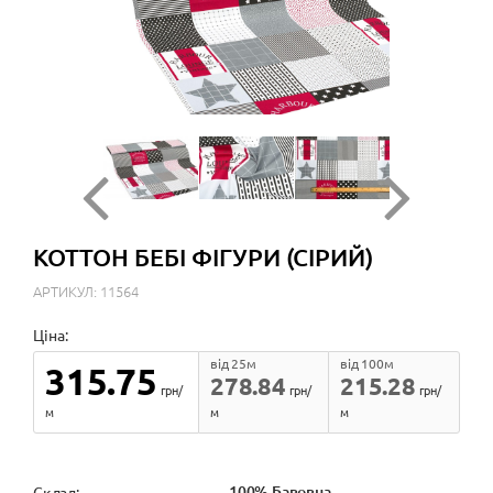
КОТТОН БЕБІ ФІГУРИ (СІРИЙ)
АРТИКУЛ: 11564
Ціна:
від 25м
від 100м
315.75
278.84
215.28
грн/
грн/
грн/
м
м
м
100% Бавовна
Cклад: