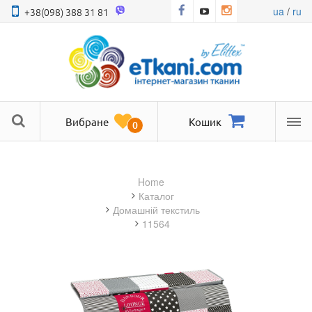
ua
/
ru
+38(098) 388 31 81
Вибране
Кошик
0
Ме
Home
Каталог
домашній текстиль
11564