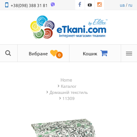
ua
/
ru
+38(098) 388 31 81
Вибране
Кошик
0
Ме
Home
Каталог
домашній текстиль
11309