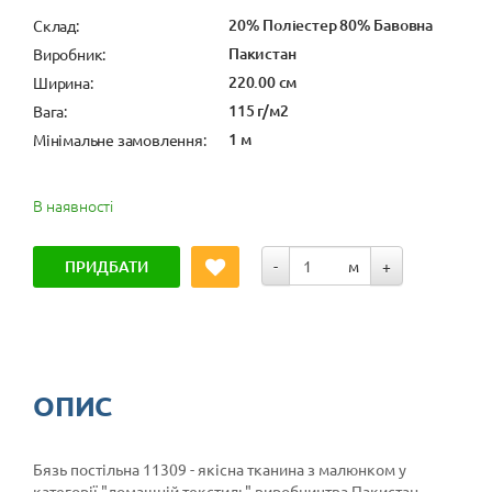
20% Поліестер 80% Бавовна
Cклад:
Пакистан
Виробник:
220.00 см
Ширина:
115 г/м2
Вага:
1 м
Мінімальне замовлення:
В наявності
ПРИДБАТИ
-
м
+
ОПИС
Бязь постільна 11309 - якісна тканина з малюнком у
категорії
"домашній текстиль"
виробництва Пакистан.