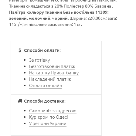
Тканина складається з 20% Поліестер 80% Бавовна .
Палітра кольору тканини Бязь постільна 11309:
зелений, молочний, чорний.
Ширина: 220.00см; вага:
115г/м; мінімальне замовлення: 1 м .
Способи оплати:
За готівку
Безготівковий платіж
На картку Приватбанку
Накладений платіж
Оплата онлайн
Способи доставки:
Самовивіз за адресою
Кур'єром по Одесі
У регіони України