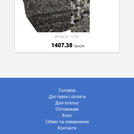
АРТИКУЛ: 12741
1407.38
грн/м
Головна
Доставка і оплата
Для ательє
Оптовикам
Блог
Обмін та повернення
Контакти