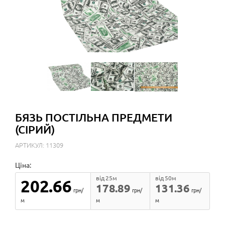
БЯЗЬ ПОСТІЛЬНА ПРЕДМЕТИ
(СІРИЙ)
АРТИКУЛ: 11309
Ціна:
від 25м
від 50м
202.66
178.89
131.36
грн/
грн/
грн/
м
м
м