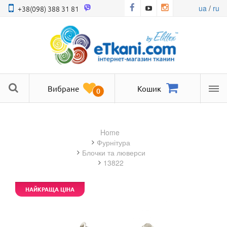
ua
/
ru
+38(098) 388 31 81
Вибране
Кошик
0
Ме
Home
фурнітура
блочки та люверси
13822
НАЙКРАЩА ЦІНА