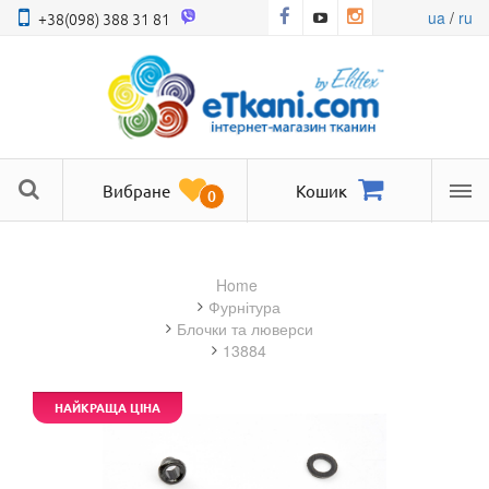
ua
/
ru
+38(098) 388 31 81
Вибране
Кошик
0
Ме
Home
фурнітура
блочки та люверси
13884
НАЙКРАЩА ЦІНА