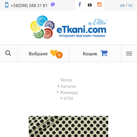
ua
/
ru
+38(098) 388 31 81
Вибране
Кошик
0
Ме
Home
Каталог
жаккард
9702