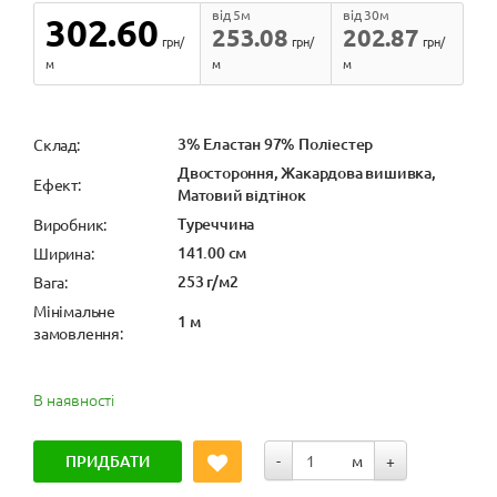
від 5м
від 30м
302.60
253.08
202.87
грн/
грн/
грн/
м
м
м
3% Еластан 97% Поліестер
Cклад:
Двостороння, Жакардова вишивка,
Ефект:
Матовий відтінок
Туреччина
Виробник:
141.00 см
Ширина:
253 г/м2
Вага:
Мінімальне
1 м
замовлення:
В наявності
ПРИДБАТИ
-
м
+