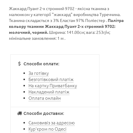
Жаккард Пуант 2-х стронний 9702 - якісна тканина з
малюнком у категорії
"жаккард"
виробництва Туреччина.
Тканина складається з 3% Еластан 97% Поліестер .
Палітра
кольору тканини Жаккард Пуант 2-х стронний 9702:
молочний, чорний.
Ширина: 141.00см; вага: 253г/м;
мінімальне замовлення: 1 м .
Способи оплати:
За готівку
Безготівковий платіж
На картку Приватбанку
Накладений платіж
Оплата онлайн
Способи доставки:
Самовивіз за адресою
Кур'єром по Одесі