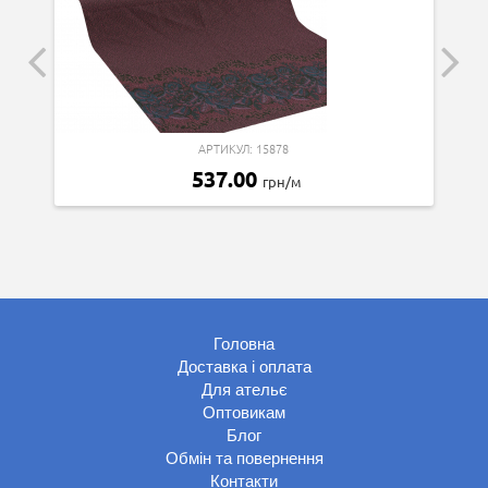
АРТИКУЛ: 15878
537.00
грн/м
Головна
Доставка і оплата
Для ательє
Оптовикам
Блог
Обмін та повернення
Контакти