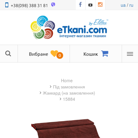
ua
/
ru
+38(098) 388 31 81
Вибране
Кошик
0
Ме
Home
під замовлення
жаккард (на замовлення)
15884