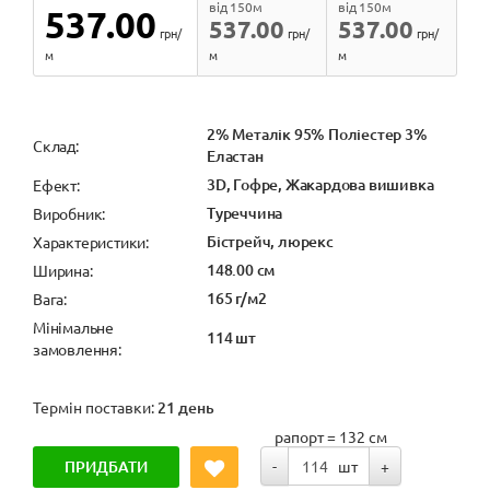
від 150м
від 150м
537.00
537.00
537.00
грн/
грн/
грн/
м
м
м
2% Металік 95% Поліестер 3%
Cклад:
Еластан
3D, Гофре, Жакардова вишивка
Ефект:
Туреччина
Виробник:
Бістрейч, люрекс
Характеристики:
148.00 см
Ширина:
165 г/м2
Вага:
Мінімальне
114 шт
замовлення:
Термін поставки:
21 день
рапорт = 132 см
ПРИДБАТИ
-
шт
+