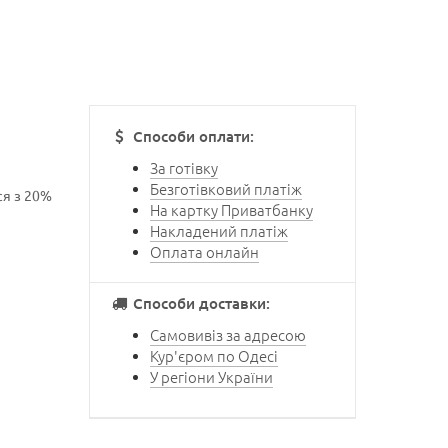
Способи оплати:
За готівку
Безготівковий платіж
ся з 20%
На картку Приватбанку
Накладений платіж
Оплата онлайн
Способи доставки:
Самовивіз за адресою
Кур'єром по Одесі
У регіони України