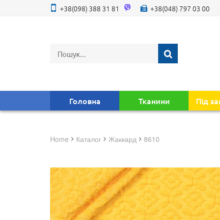
+38(098) 388 31 81
+38(048) 797 03 00
Головна
Тканини
Під з
Home
Каталог
жаккард
8610