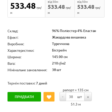
від 50м
від 50м
533.48
533.48
533.48
грн/
грн/
грн/
м
м
м
96% Поліестер 4% Еластан
Cклад:
Жакардова вишивка
Ефект:
Туреччина
Виробник:
Бістрейч
Характеристики:
145.00 см
Ширина:
210 г/м2
Вага:
38 шт
Мінімальне замовлення:
Термін поставки:
7 дней
рапорт = 135 см
ПРИДБАТИ
-
шт
+
51.3 м