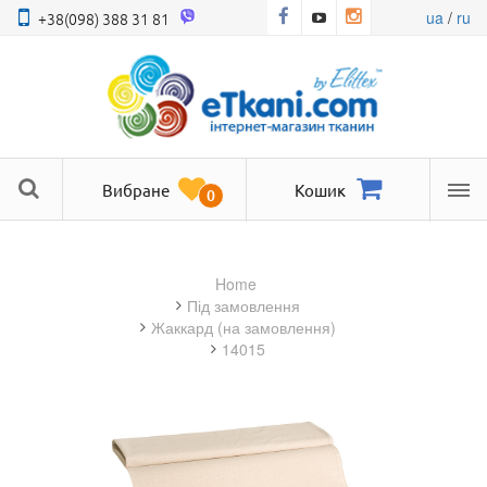
ua
/
ru
+38(098) 388 31 81
Вибране
Кошик
0
Ме
Home
під замовлення
жаккард (на замовлення)
14015