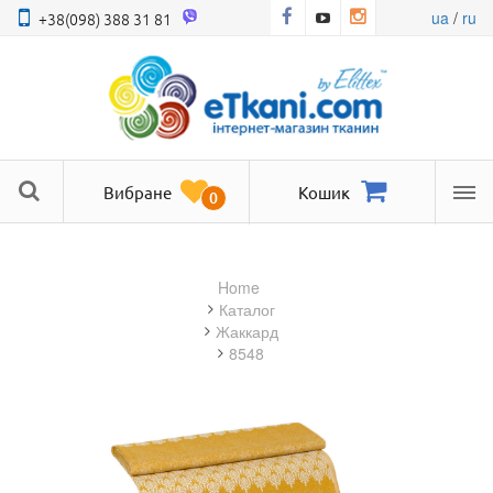
ua
/
ru
+38(098) 388 31 81
Вибране
Кошик
0
Ме
Home
Каталог
жаккард
8548