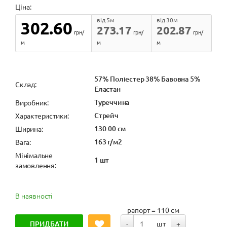
Ціна:
від 5м
від 30м
302.60
273.17
202.87
грн/
грн/
грн/
м
м
м
57% Поліестер 38% Бавовна 5%
Cклад:
Еластан
Туреччина
Виробник:
Стрейч
Характеристики:
130.00 см
Ширина:
163 г/м2
Вага:
Мінімальне
1 шт
замовлення:
В наявності
рапорт = 110 см
ПРИДБАТИ
-
шт
+