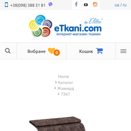
ua
/
ru
+38(098) 388 31 81
Вибране
Кошик
0
Ме
Home
Каталог
жаккард
7347