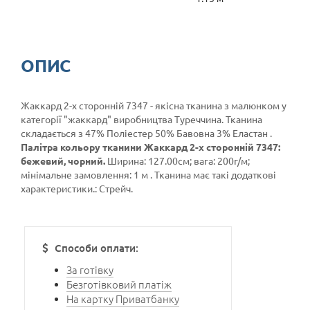
ОПИС
Жаккард 2-х сторонній 7347 - якісна тканина з малюнком у
категорії
"жаккард"
виробництва Туреччина. Тканина
складається з 47% Поліестер 50% Бавовна 3% Еластан .
Палітра кольору тканини Жаккард 2-х сторонній 7347:
бежевий, чорний.
Ширина: 127.00см; вага: 200г/м;
мінімальне замовлення: 1 м . Тканина має такі додаткові
характеристики.: Стрейч.
Способи оплати:
За готівку
Безготівковий платіж
На картку Приватбанку