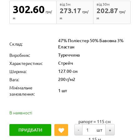
від 5м
від 30м
302.60
273.17
202.87
грн/
грн/
грн/
м
м
м
47% Поліестер 50% Бавовна 3%
Cклад:
Еластан
Туреччина
Виробник:
Стрейч
Характеристики:
127.00 см
Ширина:
200 г/м2
Вага:
Мінімальне
1 шт
замовлення:
В наявності
рапорт = 115 см
ПРИДБАТИ
-
шт
+
1.15 м