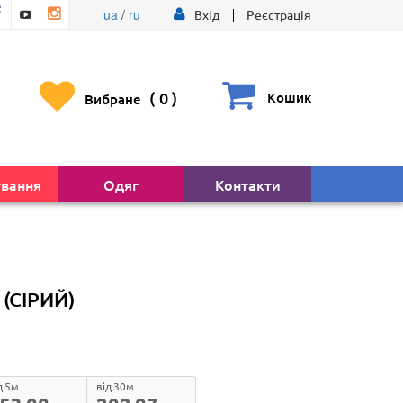
ua
/
ru
Вхід
Реєстрація
(
0
)
Кошик
Вибране
ування
Одяг
Контакти
(СІРИЙ)
д 5м
від 30м