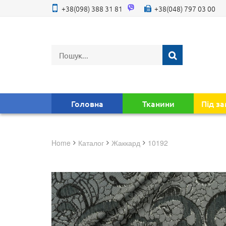
+38(098) 388 31 81
+38(048) 797 03 00
Головна
Тканини
Під з
Home
Каталог
жаккард
10192