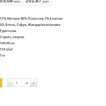
53.08
202.87
грн/м
грн/м
17% Металік 80% Поліестер 3% Еластан
3D, Блиск, Гофре, Жакардова вишивка
Туреччина
Стрейч, люрекс
140.00 см
156 г/м2
1 м
-
м
+