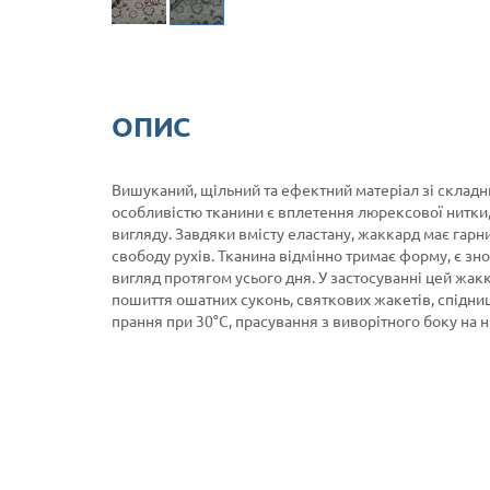
ОПИС
Вишуканий, щільний та ефектний матеріал зі склад
особливістю тканини є вплетення люрексової нитки
вигляду. Завдяки вмісту еластану, жаккард має гарн
свободу рухів. Тканина відмінно тримає форму, є зн
вигляд протягом усього дня. У застосуванні цей жак
пошиття ошатних суконь, святкових жакетів, спідниц
прання при 30°C, прасування з виворітного боку на 