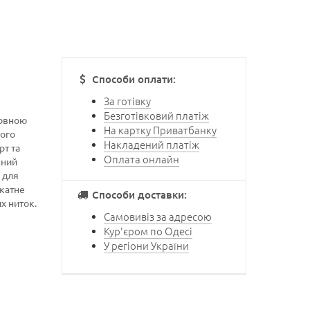
Способи оплати:
За готівку
Безготівковий платіж
ловною
На картку Приватбанку
вого
Накладений платіж
рт та
Оплата онлайн
нний
 для
ікатне
Способи доставки:
х ниток.
Самовивіз за адресою
Кур'єром по Одесі
У регіони України