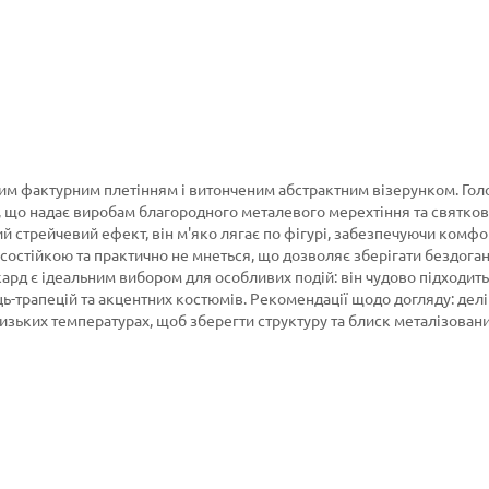
ним фактурним плетінням і витонченим абстрактним візерунком. Го
, що надає виробам благородного металевого мерехтіння та святко
ий стрейчевий ефект, він м'яко лягає по фігурі, забезпечуючи комфо
осостійкою та практично не мнеться, що дозволяє зберігати бездога
кард є ідеальним вибором для особливих подій: він чудово підходить
ь-трапецій та акцентних костюмів. Рекомендації щодо догляду: дел
низьких температурах, щоб зберегти структуру та блиск металізовани