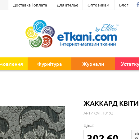
Доставка і оплата
Для ательє
Оптовикам
Блог
амовлення
Фурнітура
Журнали
Устатк
ЖАККАРД КВІТИ 
АРТИКУЛ: 10192
Ціна:
ві
302.60