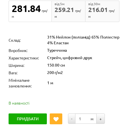
від 5м
від 30м
281.84
259.21
216.01
грн/
грн/
грн/
м
м
м
31% Нейлон (поліамід) 65% Поліестер
Cклад:
4% Еластан
Туреччина
Виробник:
Стрейч, цифровий друк
Характеристики:
150.00 см
Ширина:
200 г/м2
Вага:
Мінімальне
1 м
замовлення:
В наявності
ПРИДБАТИ
-
м
+