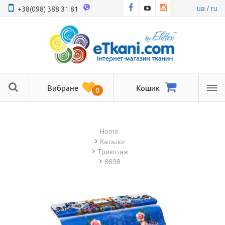
ua
/
ru
+38(098) 388 31 81
Вибране
Кошик
0
Ме
Home
Каталог
трикотаж
6698