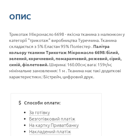
ОПИС
Трикотаж Мікромасло 6698 - якісна тканина з малюнком у
категорії
"трикотаж"
виробництва Туреччина. Тканина
складається з 5% Еластан 95% Поліестер .
Палітра
кольору тканини Трикотаж Мікромасло 6698: білий,
зелений, коричневий, помаранчевий, рожевий, сірий,
синій, фіолетовий.
Ширина: 160.00см; вага: 159г/м;
мінімальне замовлення: 1 м . Тканина має такі додаткові
характеристики.: Бістрейч, цифровий друк.
Способи оплати:
За готівку
Безготівковий платіж
На картку Приватбанку
Накладений платіж