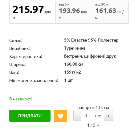
від 5м
від 30м
215.97
193.96
161.63
грн/
грн/
грн/
м
м
м
5% Еластан 95% Поліестер
Cклад:
Туреччина
Виробник:
Бістрейч, цифровий друк
Характеристики:
160.00 см
Ширина:
159 г/м2
Вага:
1 шт
Мінімальне замовлення:
В наявності
рапорт = 115 см
ПРИДБАТИ
-
шт
+
1.15 м