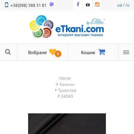
ua
/
ru
+38(098) 388 31 81
Вибране
Кошик
0
Ме
Home
Каталог
трикотаж
24543