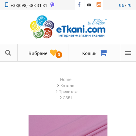
ua
/
ru
+38(098) 388 31 81
Вибране
Кошик
0
Ме
Home
Каталог
трикотаж
2351