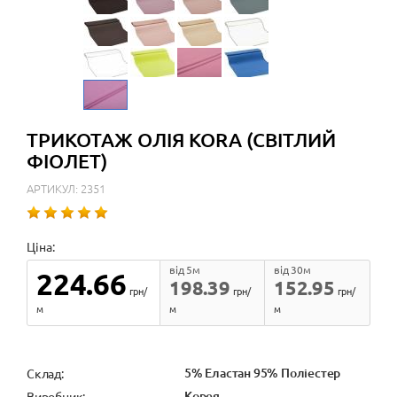
ТРИКОТАЖ ОЛІЯ KORA (СВІТЛИЙ
ФІОЛЕТ)
АРТИКУЛ: 2351
Ціна:
від 5м
від 30м
224.66
198.39
152.95
грн/
грн/
грн/
м
м
м
5% Еластан 95% Поліестер
Cклад:
Корея
Виробник: