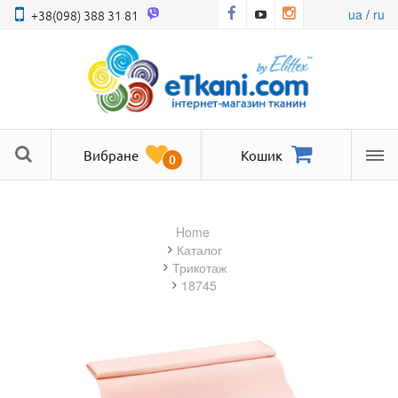
ua
/
ru
+38(098) 388 31 81
Вибране
Кошик
0
Ме
Home
Каталог
трикотаж
18745