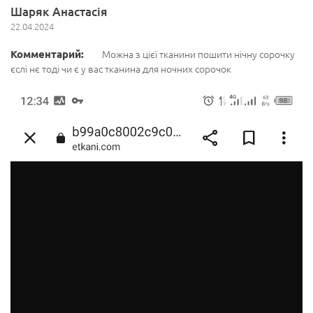
Шаряк Анастасія
22.04.2024
Комментарий:
Можна з цієї тканини пошити нічну сорочку
єслі нє тоді чи є у вас тканина для ночних сорочок