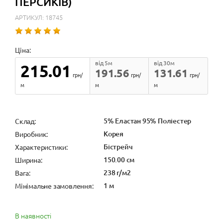
ПЕРСИКІВ)
АРТИКУЛ: 18745
Ціна:
від 5м
від 30м
215.01
191.56
131.61
грн/
грн/
грн/
м
м
м
5% Еластан 95% Поліестер
Cклад:
Корея
Виробник:
Бістрейч
Характеристики:
150.00 см
Ширина:
238 г/м2
Вага:
1 м
Мінімальне замовлення:
В наявності