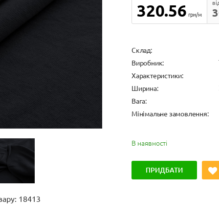
ві
320.56
3
грн/м
Cклад:
Виробник:
Характеристики:
Ширина:
Вага:
Мінімальне замовлення:
В наявності
ПРИДБАТИ
вару: 18413