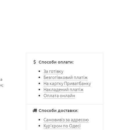
Способи оплати:
За готівку
Безготівковий платіж
на
На картку Приватбанку
м;
Накладений платіж
Оплата онлайн
Способи доставки:
Самовивіз за адресою
Кур'єром по Одесі