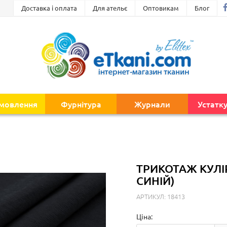
Доставка і оплата
Для ательє
Оптовикам
Блог
амовлення
Фурнітура
Журнали
Устатк
ТРИКОТАЖ КУЛІ
СИНІЙ)
АРТИКУЛ: 18413
Ціна: