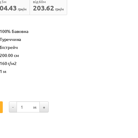
д 5м
від 60м
04.43
203.62
грн/м
грн/м
100% Бавовна
Туреччина
Бістрейч
200.00 см
160 г/м2
1 м
-
м
+