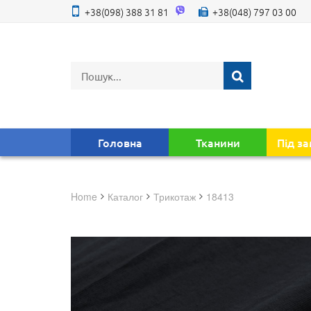
+38(098) 388 31 81
+38(048) 797 03 00
Головна
Тканини
Під з
Home
Каталог
трикотаж
18413