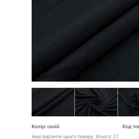
Колір: синій
Код то
Інші варіанти цього товару. Усього: 27