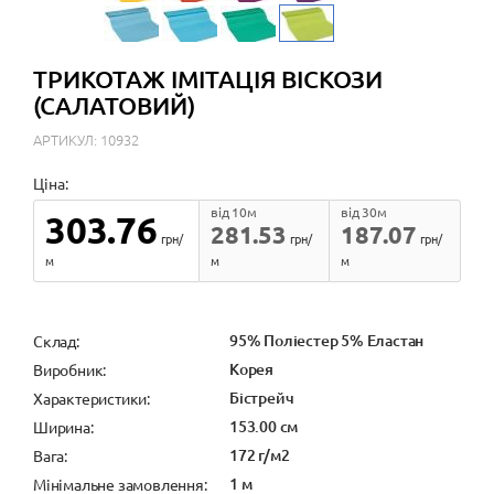
ТРИКОТАЖ ІМІТАЦІЯ ВІСКОЗИ
(САЛАТОВИЙ)
АРТИКУЛ: 10932
Ціна:
від 10м
від 30м
303.76
281.53
187.07
грн/
грн/
грн/
м
м
м
95% Поліестер 5% Еластан
Cклад:
Корея
Виробник:
Бістрейч
Характеристики:
153.00 см
Ширина:
172 г/м2
Вага:
1 м
Мінімальне замовлення: