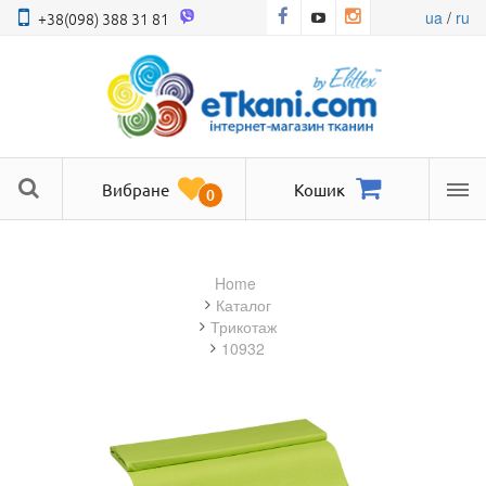
ua
/
ru
+38(098) 388 31 81
Вибране
Кошик
0
Ме
Home
Каталог
трикотаж
10932