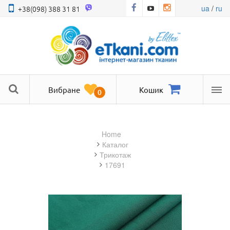
ua
/
ru
+38(098) 388 31 81
Вибране
Кошик
0
Ме
Home
Каталог
трикотаж
17691