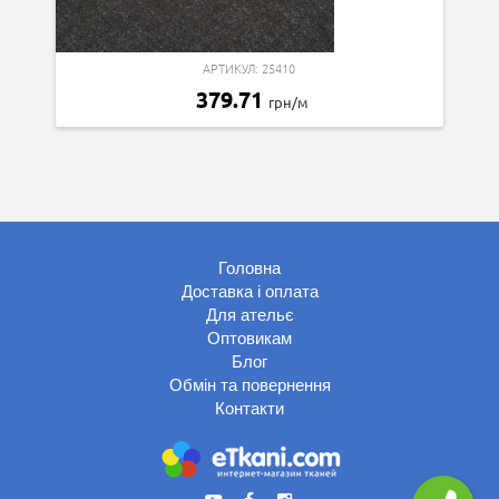
АРТИКУЛ: 25410
379.71
грн/м
Головна
Доставка і оплата
Для ательє
Оптовикам
Блог
Обмін та повернення
Контакти