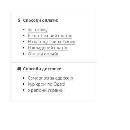
Способи оплати:
За готівку
Безготівковий платіж
На картку Приватбанку
Накладений платіж
Оплата онлайн
Способи доставки:
Самовивіз за адресою
Кур'єром по Одесі
У регіони України