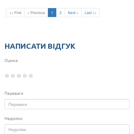
(current)
<< First
< Previous
1
2
Next >
Last >>
НАПИСАТИ ВІДГУК
Оцінка
Переваги
Недоліки