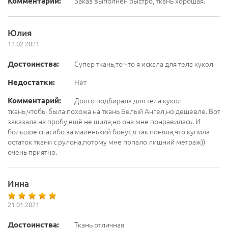
Комментарий:
Заказ выполнен быстро, ткань хорошая.
Юлия
12.02.2021
Достоинства:
Супер ткань,то что я искала для тела кукол
Недостатки:
Нет
Комментарий:
Долго подбирала для тела кукол
ткань,чтобы была похожа на ткань Белый Ангел,но дешевле. Вот
заказала на пробу,ещё не шила,но она мне понравилась. И
большое спасибо за маленький бонус,я так поняла,что купила
остаток ткани с рулона,потому мне попало лишний метраж))
очень приятно.
Инна
21.01.2021
Достоинства:
Ткань отличная