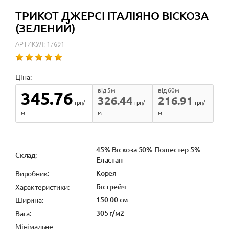
ТРИКОТ ДЖЕРСІ ІТАЛІЯНО ВІСКОЗА
(ЗЕЛЕНИЙ)
АРТИКУЛ: 17691
Ціна:
від 5м
від 60м
345.76
326.44
216.91
грн/
грн/
грн/
м
м
м
45% Віскоза 50% Поліестер 5%
Cклад:
Еластан
Корея
Виробник:
Бістрейч
Характеристики:
150.00 см
Ширина:
305 г/м2
Вага:
Мінімальне