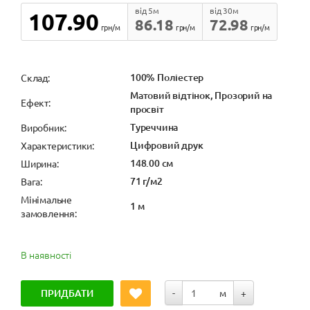
від 5м
від 30м
107.90
86.18
72.98
грн/м
грн/м
грн/м
100% Поліестер
Cклад:
Матовий відтінок, Прозорий на
Ефект:
просвіт
Туреччина
Виробник:
Цифровий друк
Характеристики:
148.00 см
Ширина:
71 г/м2
Вага:
Мінімальне
1 м
замовлення:
В наявності
ПРИДБАТИ
-
м
+