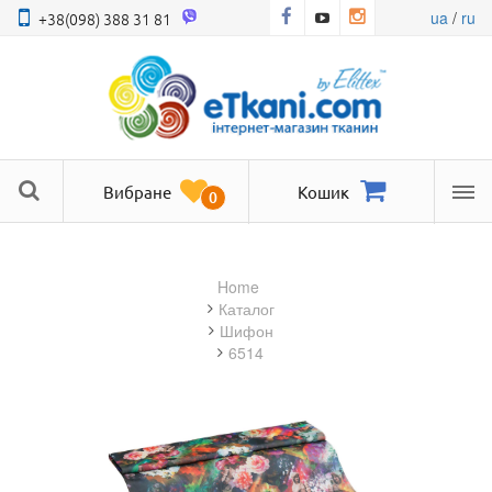
ua
/
ru
+38(098) 388 31 81
Вибране
Кошик
0
Ме
Home
Каталог
шифон
6514