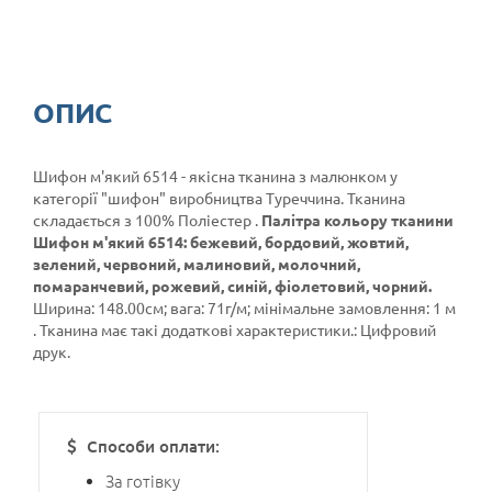
ОПИС
Шифон м'який 6514 - якісна тканина з малюнком у
категорії
"шифон"
виробництва Туреччина. Тканина
складається з 100% Поліестер .
Палітра кольору тканини
Шифон м'який 6514: бежевий, бордовий, жовтий,
зелений, червоний, малиновий, молочний,
помаранчевий, рожевий, синій, фіолетовий, чорний.
Ширина: 148.00см; вага: 71г/м; мінімальне замовлення: 1 м
. Тканина має такі додаткові характеристики.: Цифровий
друк.
Способи оплати:
За готівку