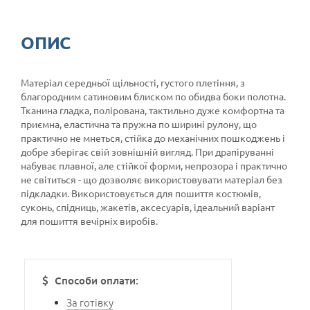
ОПИС
Матеріал середньої щільності, густого плетіння, з
благородним сатиновим блиском по обидва боки полотна.
Тканина гладка, полірована, тактильно дуже комфортна та
приємна, еластична та пружна по ширині рулону, що
практично не мнеться, стійка до механічних пошкоджень і
добре зберігає свій зовнішній вигляд. При драпіруванні
набуває плавної, але стійкої форми, непрозора і практично
не світиться - що дозволяє використовувати матеріал без
підкладки. Використовується для пошиття костюмів,
суконь, спідниць, жакетів, аксесуарів, ідеальний варіант
для пошиття вечірніх виробів.
Способи оплати:
За готівку