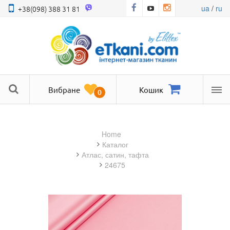
ua
/
ru
+38(098) 388 31 81
Вибране
Кошик
0
Ме
Home
Каталог
атлас, сатин, тафта
24675