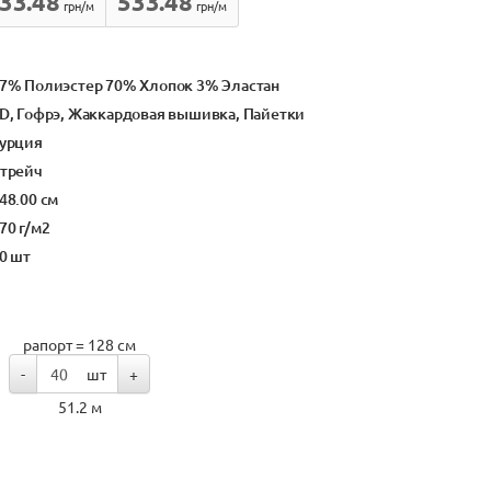
33.48
533.48
грн/м
грн/м
7% Полиэстер 70% Хлопок 3% Эластан
D, Гофрэ, Жаккардовая вышивка, Пайетки
урция
трейч
48.00 см
70 г/м2
0 шт
рапорт = 128 см
-
шт
+
51.2 м