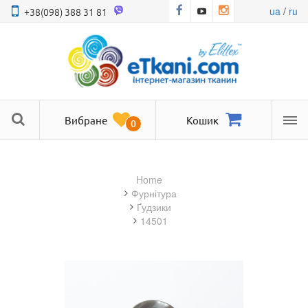
ua
/
ru
+38(098) 388 31 81
Вибране
Кошик
0
Ме
Home
фурнітура
Ґудзики
14501