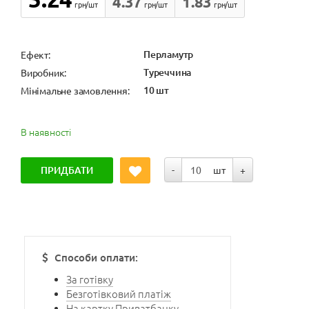
4.37
1.83
грн/шт
грн/шт
грн/шт
Перламутр
Ефект:
Туреччина
Виробник:
10 шт
Мінімальне замовлення:
В наявності
ПРИДБАТИ
-
шт
+
Способи оплати:
За готівку
Безготівковий платіж
На картку Приватбанку