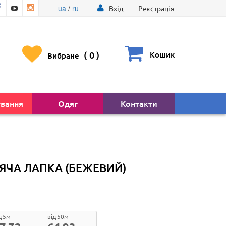
ua
/
ru
Вхід
Реєстрація
(
0
)
Кошик
Вибране
ування
Одяг
Контакти
ЯЧА ЛАПКА (БЕЖЕВИЙ)
д 5м
від 50м