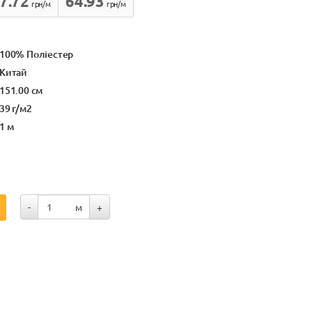
7.72
64.93
грн/м
грн/м
100% Поліестер
Китай
151.00 см
39 г/м2
1 м
-
м
+