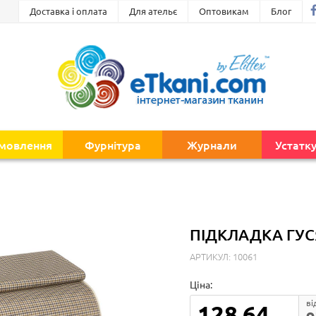
Доставка і оплата
Для ательє
Оптовикам
Блог
амовлення
Фурнітура
Журнали
Устатк
ПІДКЛАДКА ГУС
АРТИКУЛ: 10061
Ціна:
ві
128.64