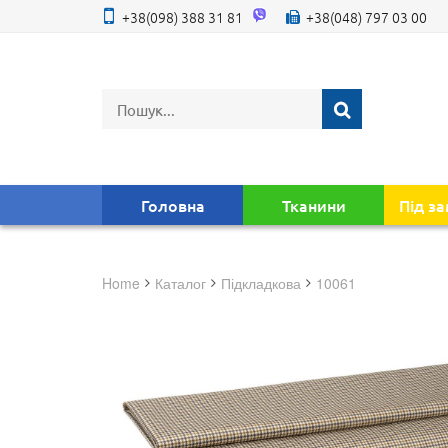
+38(098) 388 31 81
+38(048) 797 03 00
Головна
Тканини
Під з
Home
Каталог
підкладкова
10061