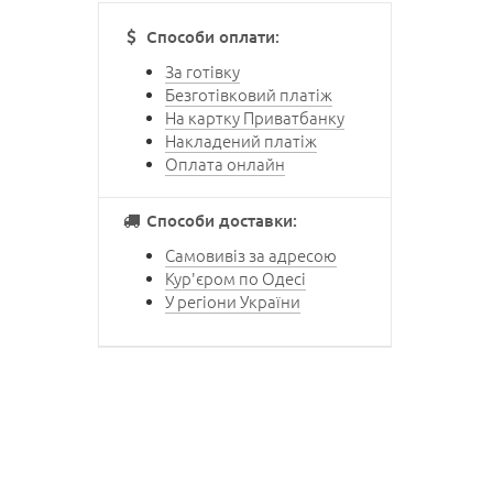
Способи оплати:
За готівку
Безготівковий платіж
На картку Приватбанку
Накладений платіж
Оплата онлайн
Способи доставки:
Самовивіз за адресою
Кур'єром по Одесі
У регіони України