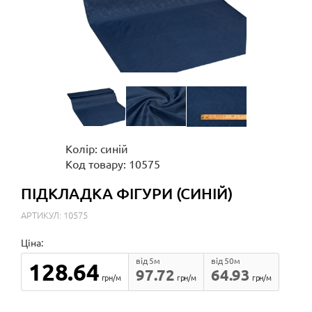
Колір: синій
Код товару: 10575
ПІДКЛАДКА ФІГУРИ (СИНІЙ)
АРТИКУЛ: 10575
Ціна:
від 5м
від 50м
128.64
97.72
64.93
грн/м
грн/м
грн/м