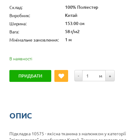
100% Поліестер
Cклад:
Китай
Виробник:
153.00 см
Ширина:
58 г/м2
Вага:
1 м
Мінімальне замовлення:
В наявності
ПРИДБАТИ
-
м
+
ОПИС
Підкладка 10575 - якісна тканина з малюнком у категорії
"підкладкова"
виробництва Китай. Тканина складається з