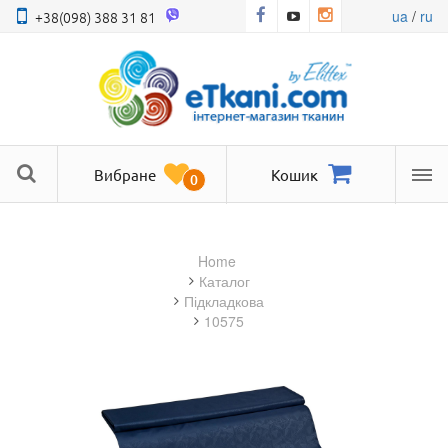
ua
/
ru
+38(098) 388 31 81
Вибране
Кошик
0
Ме
Home
Каталог
підкладкова
10575