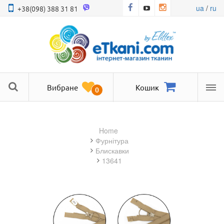
ua
/
ru
+38(098) 388 31 81
Вибране
Кошик
0
Ме
Home
фурнітура
блискавки
13641