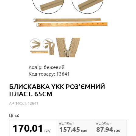
Колір: бежевий
Код товару: 13641
БЛИСКАВКА YKK РОЗ'ЄМНИЙ
ПЛАСТ. 65СМ
АРТИКУЛ: 13641
Ціна:
від 10шт
від 50шт
170.01
157.45
87.94
грн/
грн/
грн/