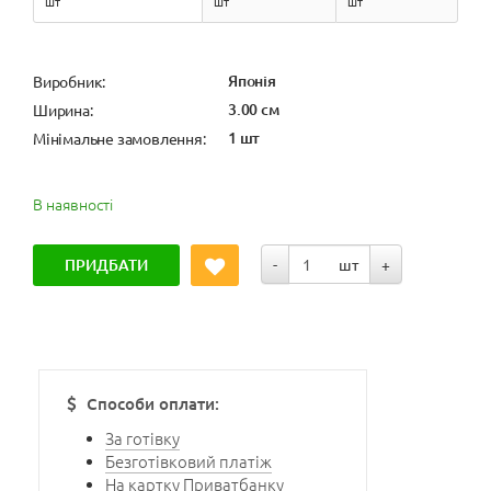
шт
шт
шт
Японія
Виробник:
3.00 см
Ширина:
1 шт
Мінімальне замовлення:
В наявності
ПРИДБАТИ
-
шт
+
Способи оплати:
За готівку
Безготівковий платіж
На картку Приватбанку