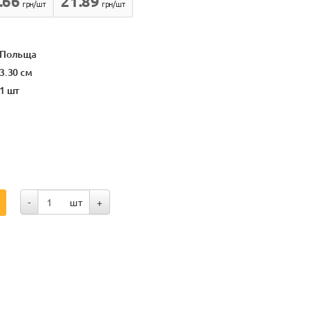
.66
21.89
грн/шт
грн/шт
Польща
3.30 см
1 шт
-
шт
+