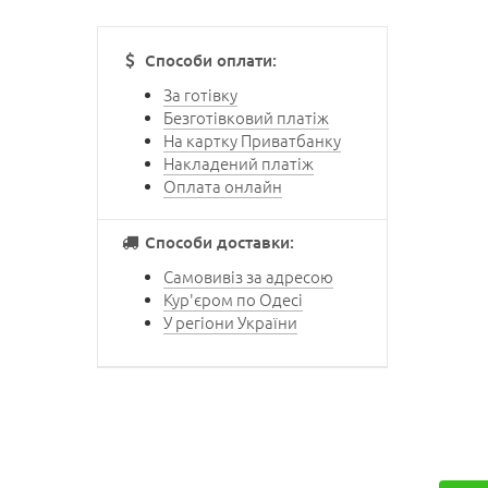
Способи оплати:
За готівку
Безготівковий платіж
На картку Приватбанку
Накладений платіж
Оплата онлайн
Способи доставки:
Самовивіз за адресою
Кур'єром по Одесі
У регіони України