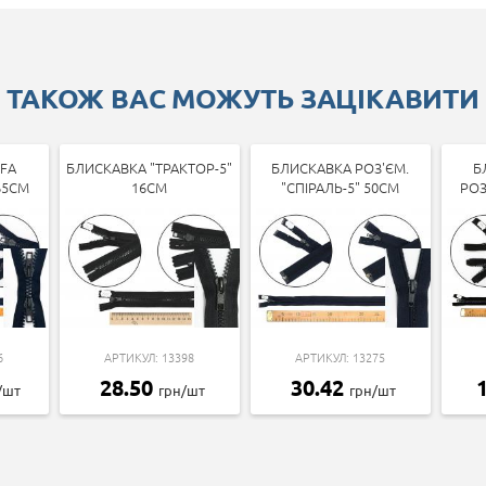
ТАКОЖ ВАС МОЖУТЬ ЗАЦІКАВИТИ
FA
БЛИСКАВКА "ТРАКТОР-5"
БЛИСКАВКА РОЗ'ЄМ.
Б
65СМ
16СМ
"СПІРАЛЬ-5" 50СМ
РОЗ
6
АРТИКУЛ: 13398
АРТИКУЛ: 13275
28.50
30.42
/шт
грн/шт
грн/шт