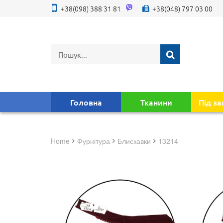
+38(098) 388 31 81
+38(048) 797 03 00
Головна
Тканини
Під з
Home
фурнітура
блискавки
13214