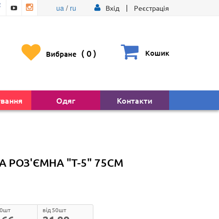
ua
/
ru
Вхід
Реєстрація
(
0
)
Кошик
Вибране
ування
Одяг
Контакти
 РОЗ'ЄМНА "Т-5" 75СМ
10шт
від 50шт