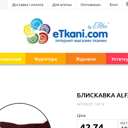
Доставка і оплата
Для ательє
Оптовикам
Блог
амовлення
Фурнітура
Журнали
Устатк
БЛИСКАВКА ALFA
АРТИКУЛ: 13214
Ціна:
від 
42.74