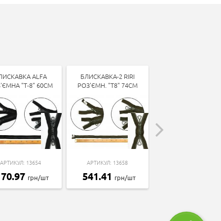
ЛИСКАВКА ALFA
БЛИСКАВКА-2 RIRI
БЛИСКАВКА РОЗ'Є
'ЄМНА "Т-8" 60СМ
РОЗ'ЄМН. "Т8" 74СМ
"СПІРАЛЬ-5" 41СМ
АРТИКУЛ: 13654
АРТИКУЛ: 13658
АРТИКУЛ: 13279
170.97
541.41
30.42
грн/шт
грн/шт
грн/шт