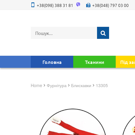
+38(098) 388 31 81
+38(048) 797 03 00
Головна
Тканини
Під з
Home
фурнітура
блискавки
13305