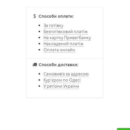
Способи оплати:
За готівку
Безготівковий платіж
На картку Приватбанку
Накладений платіж
Оплата онлайн
Способи доставки:
Самовивіз за адресою
Кур'єром по Одесі
У регіони України