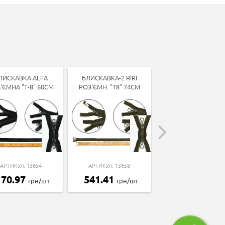
ЛИСКАВКА ALFA
БЛИСКАВКА-2 RIRI
БЛИСКАВКА РОЗ'Є
'ЄМНА "Т-8" 60СМ
РОЗ'ЄМН. "Т8" 74СМ
"СПІРАЛЬ-5" 41СМ
АРТИКУЛ: 13654
АРТИКУЛ: 13658
АРТИКУЛ: 13279
170.97
541.41
30.42
грн/шт
грн/шт
грн/шт