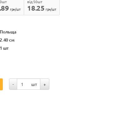
10шт
від 50шт
.89
18.25
грн/шт
грн/шт
Польща
2.40 см
1 шт
-
шт
+