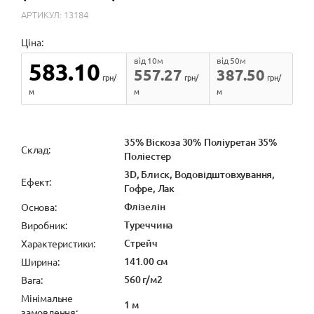
АРТИКУЛ: 13184
Ціна:
від 10м
від 50м
583.10
557.27
387.50
грн/
грн/
грн/
м
м
м
35% Віскоза 30% Поліуретан 35%
Cклад:
Поліестер
3D, Блиск, Водовідштовхування,
Ефект:
Гофре, Лак
Флізелін
Основа:
Туреччина
Виробник:
Стрейч
Характеристики:
141.00 см
Ширина:
560 г/м2
Вага:
Мінімальне
1 м
замовлення: