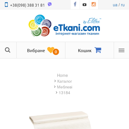
ua
/
ru
+38(098) 388 31 81
Вибране
Кошик
0
Ме
Home
Каталог
меблеві
13184