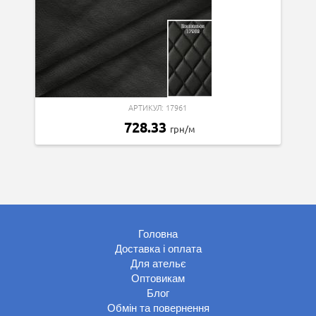
АРТИКУЛ: 17961
728.33
грн/м
Головна
Доставка і оплата
Для ательє
Оптовикам
Блог
Обмін та повернення