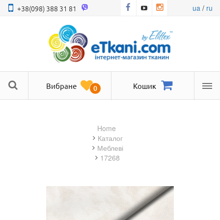
ua
/
ru
+38(098) 388 31 81
Вибране
Кошик
0
Ме
Home
Каталог
меблеві
17268