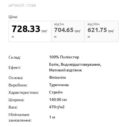
АРТИКУЛ: 17268
Ціна:
від 5м
від 30м
728.33
704.65
621.75
грн/
грн/
грн/
м
м
м
100% Поліестер
Cклад:
Батік, Водовідштовхування,
Ефект:
Матовий відтінок
Флізелін
Основа:
Туреччина
Виробник:
Стрейч
Характеристики:
140.00 см
Ширина:
470 г/м2
Вага:
Мінімальне
1 м
замовлення: