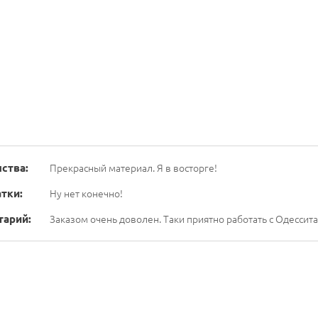
ства:
Прекрасный материал. Я в восторге!
тки:
Ну нет конечно!
тарий:
Заказом очень доволен. Таки приятно работать с Одессита