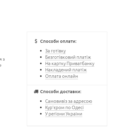
Способи оплати:
За готівку
Безготівковий платіж
я з
На картку Приватбанку
е
Накладений платіж
Оплата онлайн
Способи доставки:
Самовивіз за адресою
Кур'єром по Одесі
У регіони України