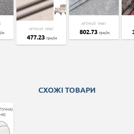
5
АРТИКУЛ: 19681
АРТИКУЛ: 19067
802.73
н/м
грн/м
477.23
грн/м
СХОЖІ ТОВАРИ
ТУЧНА)
НЯ)