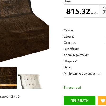
Ціна:
ві
815.32
7
грн/м
Cклад:
Ефект:
Основа:
Виробник:
Характеристики:
Ширина:
Вага:
Мінімальне замовлення:
В наявності
вару: 12796
ПРИДБАТИ