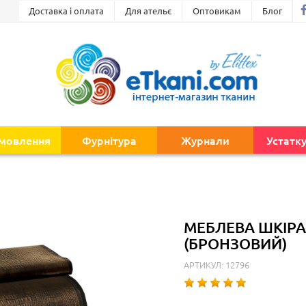
Доставка і оплата
Для ательє
Оптовикам
Блог
амовлення
Фурнітура
Журнали
Устатк
МЕБЛЕВА ШКІРА
(БРОНЗОВИЙ)
АРТИКУЛ: 12796