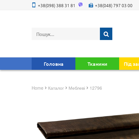
+38(098) 388 31 81
+38(048) 797 03 00
Головна
Тканини
Під з
Home
Каталог
меблеві
12796