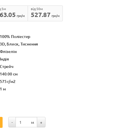
д 5м
від 50м
63.05
527.87
грн/м
грн/м
100% Поліестер
3D, Блиск, Тиснення
Флізелін
Індія
Стрейч
140.00 см
575 г/м2
1 м
-
м
+