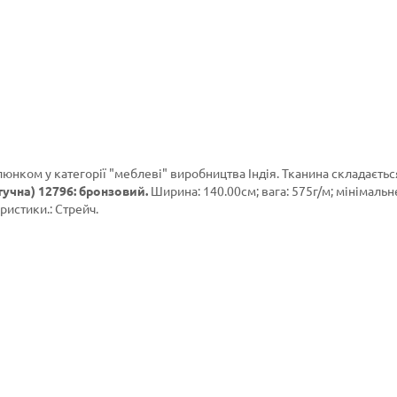
люнком у категорії
"меблеві"
виробництва Індія. Тканина складаєтьс
учна) 12796: бронзовий.
Ширина: 140.00см; вага: 575г/м; мінімальн
ристики.: Стрейч.