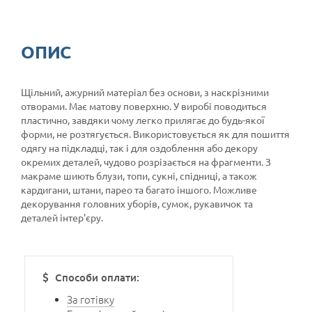
ОПИС
Щільний, ажурний матеріал без основи, з наскрізними
отворами. Має матову поверхню. У виробі поводиться
пластично, завдяки чому легко прилягає до будь-якої
форми, не розтягується. Використовується як для пошиття
одягу на підкладці, так і для оздоблення або декору
окремих деталей, чудово розрізається на фрагменти. З
макраме шиють блузи, топи, сукні, спідниці, а також
кардигани, штани, парео та багато іншого. Можливе
декорування головних уборів, сумок, рукавичок та
деталей інтер'єру.
Способи оплати:
За готівку