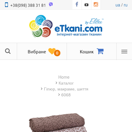
ua
/
ru
+38(098) 388 31 81
Вибране
Кошик
0
Ме
Home
Каталог
гіпюр, макраме, шиття
6068