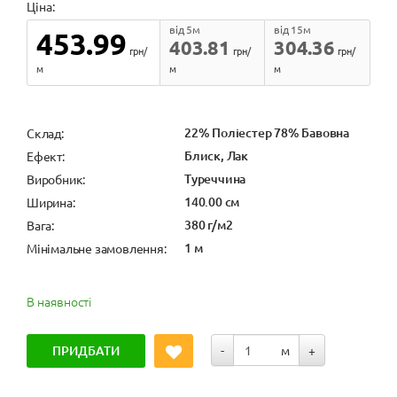
Ціна:
від 5м
від 15м
453.99
403.81
304.36
грн/
грн/
грн/
м
м
м
22% Поліестер 78% Бавовна
Cклад:
Блиск, Лак
Ефект:
Туреччина
Виробник:
140.00 см
Ширина:
380 г/м2
Вага:
1 м
Мінімальне замовлення:
В наявності
ПРИДБАТИ
-
м
+