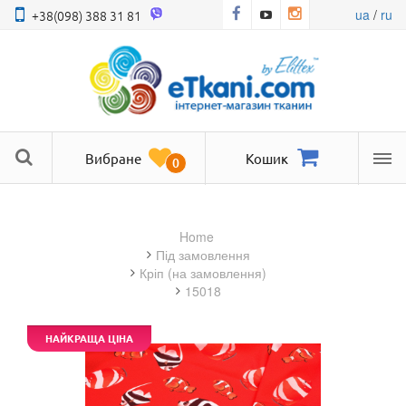
ua
/
ru
+38(098) 388 31 81
Вибране
Кошик
0
Ме
Home
під замовлення
кріп (на замовлення)
15018
НАЙКРАЩА ЦІНА