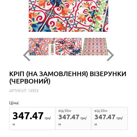
КРІП (НА ЗАМОВЛЕННЯ) ВІЗЕРУНКИ
(ЧЕРВОНИЙ)
АРТИКУЛ: 14953
Ціна:
від 30м
від 30м
347.47
347.47
347.47
грн/
грн/
грн/
м
м
м