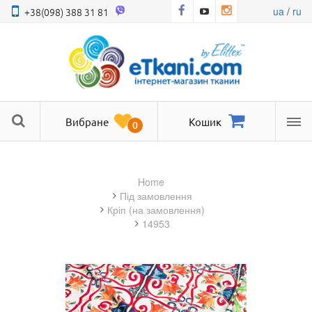
ua
/
ru
+38(098) 388 31 81
Вибране
Кошик
0
Ме
Home
під замовлення
кріп (на замовлення)
14953