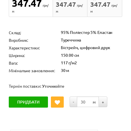
347.47
347.47
347.47
грн/
грн/
грн/
м
м
м
95% Поліестер 5% Еластан
Cклад:
Туреччина
Виробник:
Бістрейч, цифровий друк
Характеристики:
150.00 см
Ширина:
117 г/м2
Вага:
30 м
Мінімальне замовлення:
Термін поставки:
Уточнюйте
ПРИДБАТИ
-
м
+