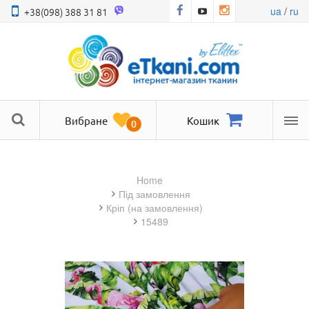
ua
/
ru
+38(098) 388 31 81
Вибране
Кошик
0
Ме
Home
під замовлення
кріп (на замовлення)
15489