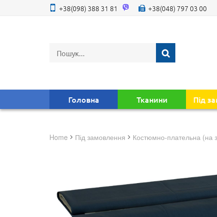
+38(098) 388 31 81
+38(048) 797 03 00
Головна
Тканини
Під з
Home
під замовлення
костюмно-плательна (на 