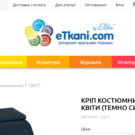
Доставка і оплата
Для ательє
Оптовикам
Блог
амовлення
Фурнітура
Журнали
Устатк
замовлення)
15677
КРІП КОСТЮМНИ
КВІТИ (ТЕМНО С
АРТИКУЛ: 15677
Ціна: