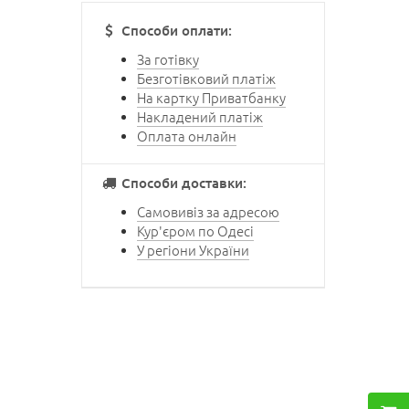
Способи оплати:
За готівку
Безготівковий платіж
На картку Приватбанку
Накладений платіж
Оплата онлайн
Способи доставки:
Самовивіз за адресою
Кур'єром по Одесі
У регіони України