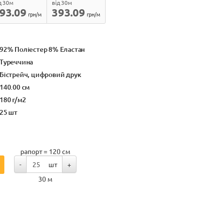
д 30м
від 30м
93.09
393.09
грн/м
грн/м
92% Поліестер 8% Еластан
Туреччина
Бістрейч, цифровий друк
140.00 см
180 г/м2
25 шт
рапорт = 120 см
-
шт
+
30 м