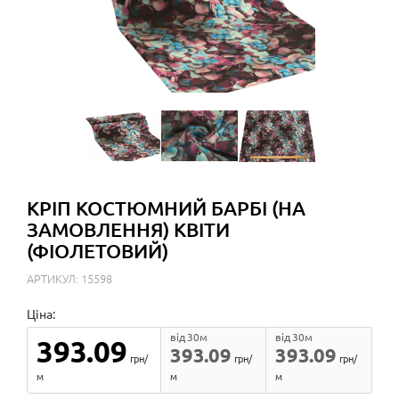
КРІП КОСТЮМНИЙ БАРБІ (НА
ЗАМОВЛЕННЯ) КВІТИ
(ФІОЛЕТОВИЙ)
АРТИКУЛ: 15598
Ціна:
від 30м
від 30м
393.09
393.09
393.09
грн/
грн/
грн/
м
м
м