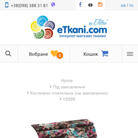
ua
/
ru
+38(098) 388 31 81
Вибране
Кошик
0
Ме
Home
під замовлення
костюмно-плательна (на замовлення)
15598