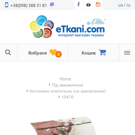
ua
/
ru
+38(098) 388 31 81
Вибране
Кошик
0
Ме
Home
під замовлення
костюмно-плательна (на замовлення)
15476