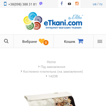
ua
/
ru
+38(098) 388 31 81
Вибране
Кошик
0
Ме
Home
під замовлення
костюмно-плательна (на замовлення)
14238