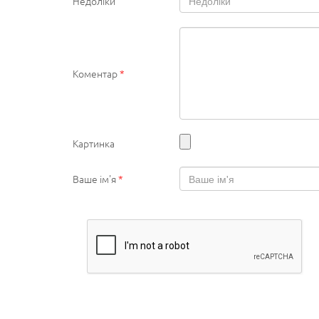
Недоліки
Коментар
*
Картинка
Ваше ім'я
*