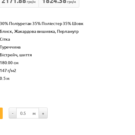
2171.88
1824.38
грн/м
грн/м
30% Поліуретан 35% Поліестер 35% Шовк
Блиск, Жакардова вишивка, Перламутр
Сітка
Туреччина
Бістрейч, шиття
180.00 см
147 г/м2
0.5 м
-
м
+