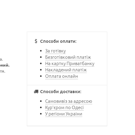
Способи оплати:
За готівку
Безготівковий платіж
а.
На картку Приватбанку
рний.
Накладений платіж
тя.
Оплата онлайн
Способи доставки:
Самовивіз за адресою
Кур'єром по Одесі
У регіони України