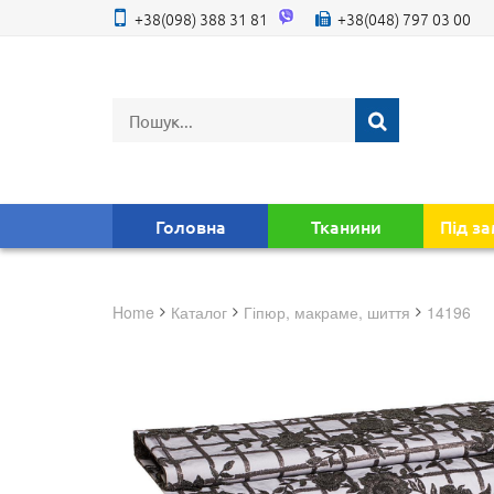
+38(098) 388 31 81
+38(048) 797 03 00
Головна
Тканини
Під з
Home
Каталог
гіпюр, макраме, шиття
14196