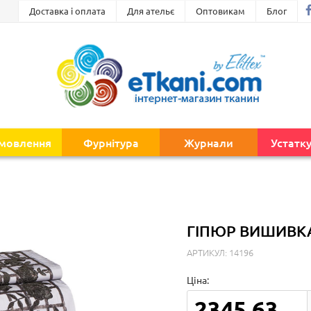
Доставка і оплата
Для ательє
Оптовикам
Блог
амовлення
Фурнітура
Журнали
Устатк
ГІПЮР ВИШИВКА
АРТИКУЛ: 14196
Ціна:
2345.63