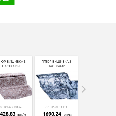
ПЮР ВИШИВКА З
ГІПЮР ВИШИВКА З
ГІПЮР
ПАЄТКАМИ
ПАЄТКАМИ
АРТИКУЛ: 6347
АРТИКУЛ: 16552
АРТИКУЛ: 16416
129.49
грн/м
428.83
1690.24
грн/м
грн/м