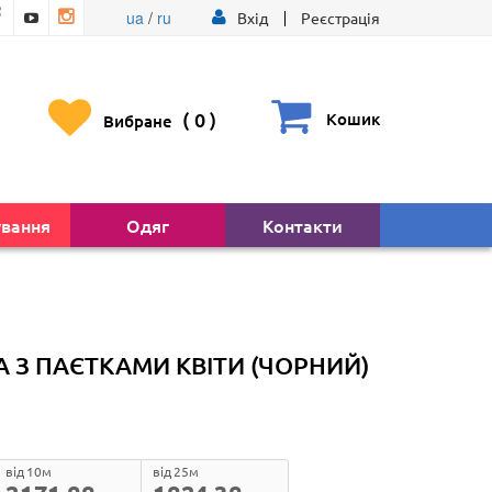
ua
/
ru
Вхід
Реєстрація
(
0
)
Кошик
Вибране
ування
Одяг
Контакти
 З ПАЄТКАМИ КВІТИ (ЧОРНИЙ)
від 10м
від 25м