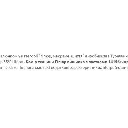
малюнком у категорії
"гіпюр, макраме, шиття"
виробництва Туреччин
ер 35% Шовк .
Колір тканини Гіпюр вишивка з паєтками 14196: чо
я: 0.5 м . Тканина має такі додаткові характеристики.: Бістрейч, шит