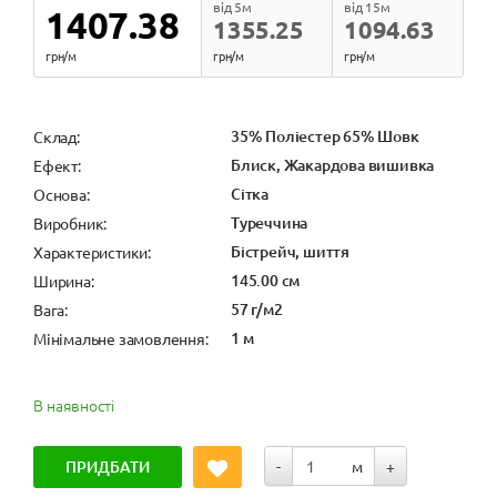
від 5м
від 15м
1407.38
1355.25
1094.63
грн/м
грн/м
грн/м
35% Поліестер 65% Шовк
Cклад:
Блиск, Жакардова вишивка
Ефект:
Сітка
Основа:
Туреччина
Виробник:
Бістрейч, шиття
Характеристики:
145.00 см
Ширина:
57 г/м2
Вага:
1 м
Мінімальне замовлення:
В наявності
ПРИДБАТИ
-
м
+