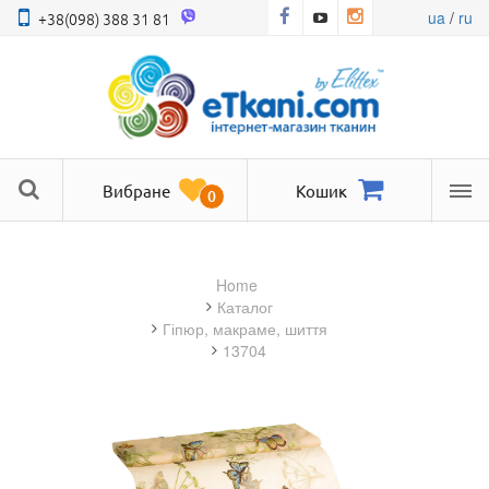
ua
/
ru
+38(098) 388 31 81
Вибране
Кошик
0
Ме
Home
Каталог
гіпюр, макраме, шиття
13704