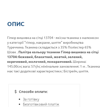
ОПИС
Гіпюр вишивка на сітці 13704 - якісна тканина з малюнком
у категорії
"гіпюр, макраме, шиття"
виробництва
Туреччина. Тканина складається з 35% Поліестер 65%
Шовк .
Палітра кольору тканини Гіпюр вишивка на сітці
13704: бежевий, блакитний, жовтий, зелений,
коричневий, молочний, помаранчевий.
Ширина:
145.00см; вага: 57г/м; мінімальне замовлення: 1 м . Тканина
має такі додаткові характеристики.: Бістрейч, шиття.
Способи оплати:
За готівку
Безготівковий платіж