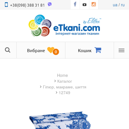
ua
/
ru
+38(098) 388 31 81
Вибране
Кошик
0
Ме
Home
Каталог
гіпюр, макраме, шиття
12749