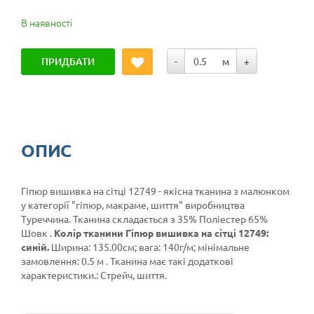
В наявності
ПРИДБАТИ
-
м
+
ОПИС
Гіпюр вишивка на сітці 12749 - якісна тканина з малюнком
у категорії
"гіпюр, макраме, шиття"
виробництва
Туреччина. Тканина складається з 35% Поліестер 65%
Шовк .
Колір тканини Гіпюр вишивка на сітці 12749:
синій.
Ширина: 135.00см; вага: 140г/м; мінімальне
замовлення: 0.5 м . Тканина має такі додаткові
характеристики.: Стрейч, шиття.