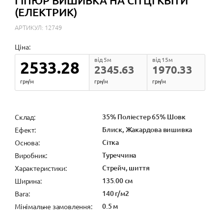
ГІПЮР ВИШИВКА НА СІТЦІ КВІТИ
(ЕЛЕКТРИК)
АРТИКУЛ: 12749
Ціна:
від 5м
від 15м
2533.28
2345.63
1970.33
грн/м
грн/м
грн/м
35% Поліестер 65% Шовк
Cклад:
Блиск, Жакардова вишивка
Ефект:
Сітка
Основа:
Туреччина
Виробник:
Стрейч, шиття
Характеристики:
135.00 см
Ширина:
140 г/м2
Вага:
0.5 м
Мінімальне замовлення: