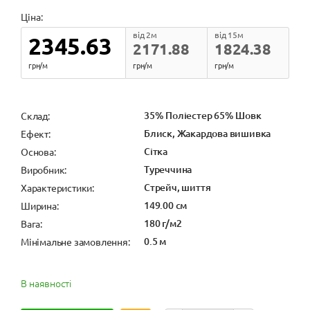
Ціна:
від 2м
від 15м
2345.63
2171.88
1824.38
грн/м
грн/м
грн/м
35% Поліестер 65% Шовк
Cклад:
Блиск, Жакардова вишивка
Ефект:
Сітка
Основа:
Туреччина
Виробник:
Стрейч, шиття
Характеристики:
149.00 см
Ширина:
180 г/м2
Вага:
0.5 м
Мінімальне замовлення:
В наявності