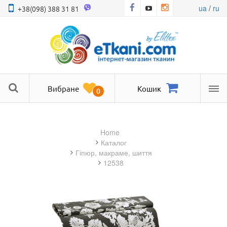
ua
/
ru
+38(098) 388 31 81
Вибране
Кошик
0
Ме
Home
Каталог
гіпюр, макраме, шиття
12538