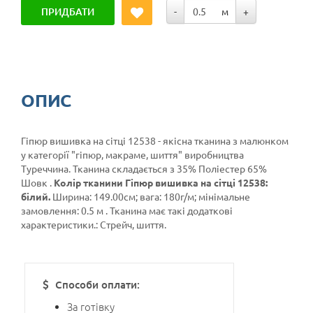
ПРИДБАТИ
-
м
+
ОПИС
Гіпюр вишивка на сітці 12538 - якісна тканина з малюнком
у категорії
"гіпюр, макраме, шиття"
виробництва
Туреччина. Тканина складається з 35% Поліестер 65%
Шовк .
Колір тканини Гіпюр вишивка на сітці 12538:
білий.
Ширина: 149.00см; вага: 180г/м; мінімальне
замовлення: 0.5 м . Тканина має такі додаткові
характеристики.: Стрейч, шиття.
Способи оплати:
За готівку