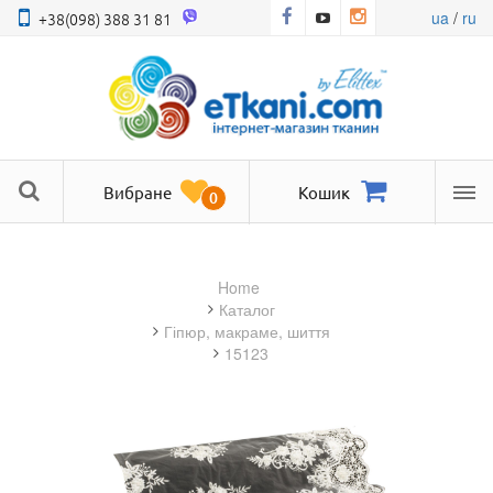
ua
/
ru
+38(098) 388 31 81
Вибране
Кошик
0
Ме
Home
Каталог
гіпюр, макраме, шиття
15123