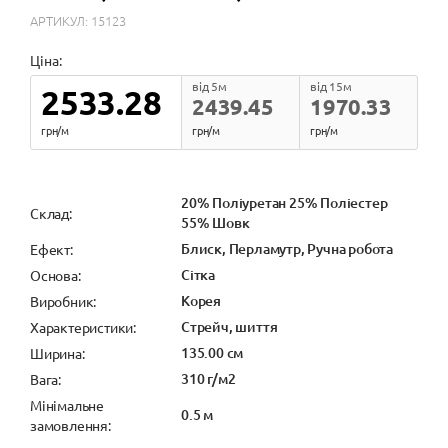
АРТИКУЛ: 15123
Ціна:
від 5м
від 15м
2533.28
2439.45
1970.33
грн/м
грн/м
грн/м
20% Поліуретан 25% Поліестер
Cклад:
55% Шовк
Блиск, Перламутр, Ручна робота
Ефект:
Сітка
Основа:
Корея
Виробник:
Стрейч, шиття
Характеристики:
135.00 см
Ширина:
310 г/м2
Вага:
Мінімальне
0.5 м
замовлення: