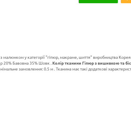
 з малюнком у категорії
"гіпюр, макраме, шиття"
виробництва Корея
ер 20% Бавовна 35% Шовк .
Колір тканини Гіпюр з вишивкою та бі
інімальне замовлення: 0.5 м . Тканина має такі додаткові характерист