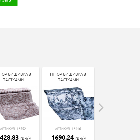
ПЮР ВИШИВКА З
ГІПЮР ВИШИВКА З
ГІПЮР
ПАЄТКАМИ
ПАЄТКАМИ
АРТИКУЛ: 6347
АРТИКУЛ: 16552
АРТИКУЛ: 16416
129.49
грн/м
428.83
1690.24
грн/м
грн/м