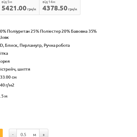
від 5м
від 14м
5421.00
4378.50
грн/м
грн/м
0% Поліуретан 25% Поліестер 20% Бавовна 35%
Шовк
D, Блиск, Перламутр, Ручна робота
ітка
орея
істрейч, шиття
33.00 см
40 г/м2
.5 м
-
м
+