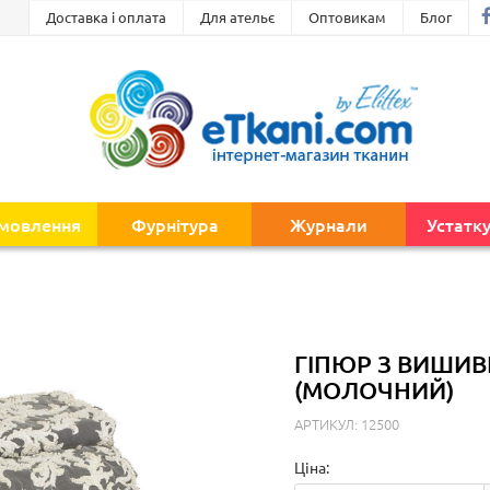
Доставка і оплата
Для ательє
Оптовикам
Блог
амовлення
Фурнітура
Журнали
Устатк
ГІПЮР З ВИШИВ
(МОЛОЧНИЙ)
АРТИКУЛ: 12500
Ціна: