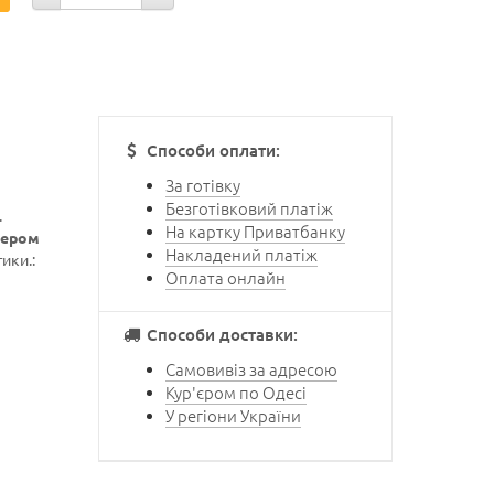
Способи оплати:
За готівку
Безготівковий платіж
.
На картку Приватбанку
сером
Накладений платіж
ики.:
Оплата онлайн
Способи доставки:
Самовивіз за адресою
Кур'єром по Одесі
У регіони України