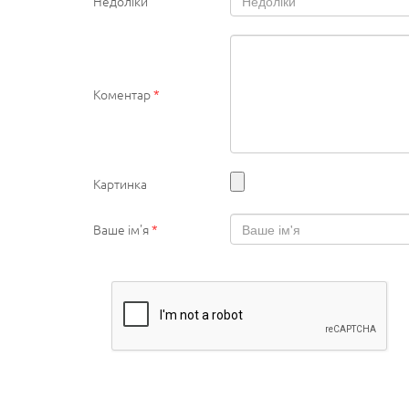
Недоліки
Коментар
*
Картинка
Ваше ім'я
*