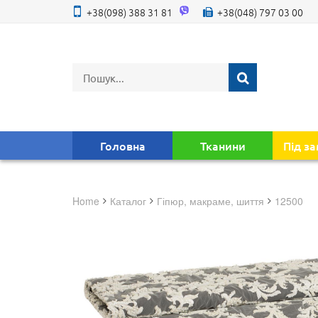
+38(098) 388 31 81
+38(048) 797 03 00
Головна
Тканини
Під з
Home
Каталог
гіпюр, макраме, шиття
12500