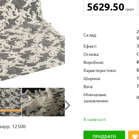
5629.50
грн/м
2
Cклад:
3
Ефект:
С
Основа:
К
Виробник:
Б
Характеристики:
1
Ширина:
7
Вага:
Мінімальне
0
замовлення:
В наявності
вару: 12500
ПРИДБАТИ