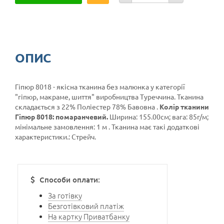
ОПИС
Гіпюр 8018 - якісна тканина без малюнка у категорії
"гіпюр, макраме, шиття"
виробництва Туреччина. Тканина
складається з 22% Поліестер 78% Бавовна .
Колір тканини
Гіпюр 8018: помаранчевий.
Ширина: 155.00см; вага: 85г/м;
мінімальне замовлення: 1 м . Тканина має такі додаткові
характеристики.: Стрейч.
Способи оплати:
За готівку
Безготівковий платіж
На картку Приватбанку