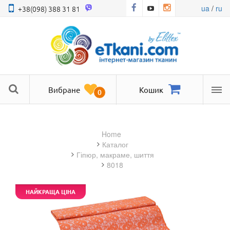
ua
/
ru
+38(098) 388 31 81
Вибране
Кошик
0
Ме
Home
Каталог
гіпюр, макраме, шиття
8018
НАЙКРАЩА ЦІНА