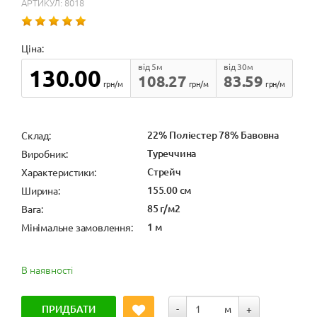
АРТИКУЛ: 8018
Ціна:
від 5м
від 30м
130.00
108.27
83.59
грн/м
грн/м
грн/м
22% Поліестер 78% Бавовна
Cклад:
Туреччина
Виробник:
Стрейч
Характеристики:
155.00 см
Ширина:
85 г/м2
Вага:
1 м
Мінімальне замовлення:
В наявності
ПРИДБАТИ
-
м
+