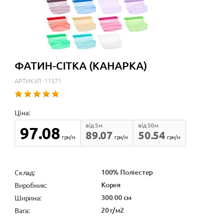
ФАТИН-СІТКА (КАНАРКА)
АРТИКУЛ: 11371
Ціна:
від 5м
від 50м
97.08
89.07
50.54
грн/м
грн/м
грн/м
100% Поліестер
Cклад:
Корея
Виробник:
300.00 см
Ширина:
20 г/м2
Вага: