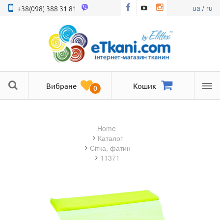
ua
/
ru
+38(098) 388 31 81
Вибране
Кошик
0
Ме
Home
Каталог
сітка, фатин
11371